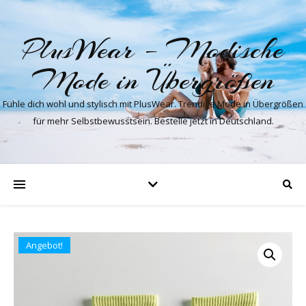
PlusWear – Modische
Mode in Übergrößen
Fühle dich wohl und stylisch mit PlusWear. Trendige Mode in Übergrößen
für mehr Selbstbewusstsein. Bestelle jetzt in Deutschland.
Angebot!