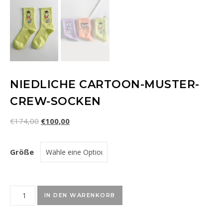
NIEDLICHE CARTOON-MUSTER-
CREW-SOCKEN
€
174,00
€
100,00
Größe
Niedliche Cartoon-Muster-Crew-Socken Menge
IN DEN WARENKORB