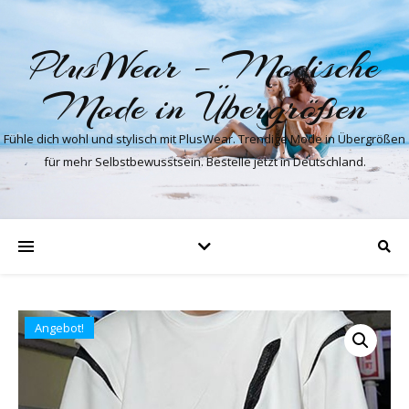
PlusWear – Modische
Mode in Übergrößen
Fühle dich wohl und stylisch mit PlusWear. Trendige Mode in Übergrößen
für mehr Selbstbewusstsein. Bestelle jetzt in Deutschland.
Angebot!