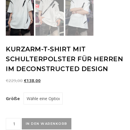
KURZARM-T-SHIRT MIT
SCHULTERPOLSTER FÜR HERREN
IM DECONSTRUCTED DESIGN
€
229,00
€
138,00
Größe
Kurzarm-T-Shirt mit Schulterpolster für Herren im Deconstr
IN DEN WARENKORB