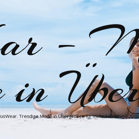
ar – M
in Über
 PlusWear. Trendige Mode in Übergrößen für mehr Selbstbewusstsei