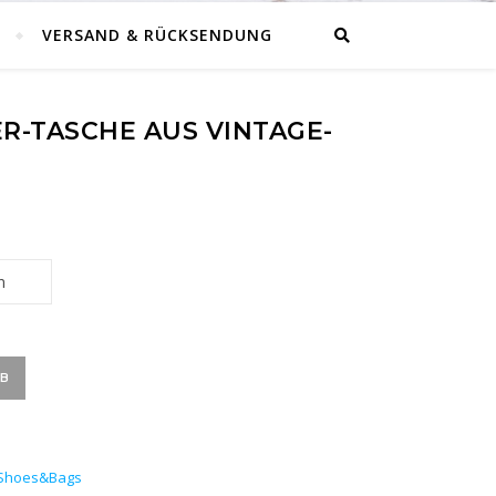
VERSAND & RÜCKSENDUNG
-TASCHE AUS VINTAGE-D
Vintage-Denim Menge
RB
Shoes&Bags