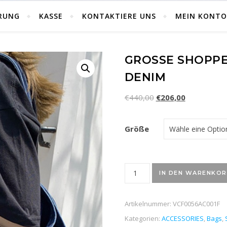
RUNG
KASSE
KONTAKTIERE UNS
MEIN KONTO
GROSSE SHOPPER
ENIM
€
440,00
€
206,00
Größe
Große Shopper-Tasche aus 
IN DEN WARENKO
Artikelnummer:
VCF0056AC001F
Kategorien:
ACCESSORIES
,
Bags
,