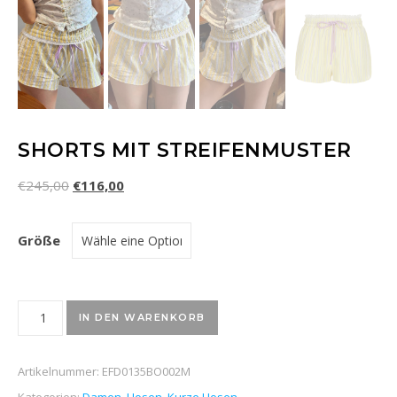
SHORTS MIT STREIFENMUSTER
€
245,00
€
116,00
Größe
Shorts mit Streifenmuster Menge
IN DEN WARENKORB
Artikelnummer:
EFD0135BO002M
Kategorien:
Damen
,
Hosen
,
Kurze Hosen