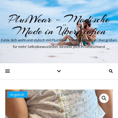
PlusWear – Modische
Mode in Übergrößen
Fühle dich wohl und stylisch mit PlusWear. Trendige Mode in Übergrößen
für mehr Selbstbewusstsein. Bestelle jetzt in Deutschland.
Angebot!